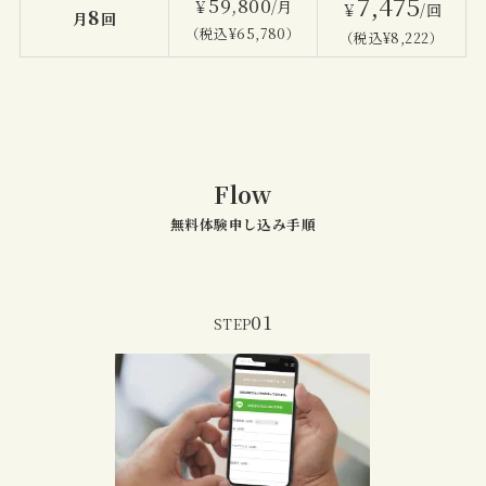
7,475
59,800
￥
/月
￥
/回
8
月
回
（税込¥65,780）
（税込¥8,222）
Flow
無料体験申し込み手順
01
STEP